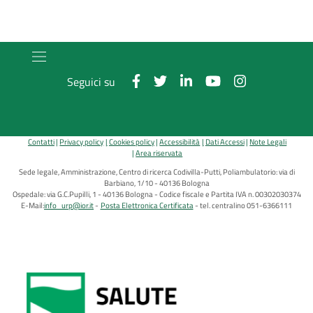
Seguici su
Contatti
Privacy policy
Cookies policy
Accessibilità
Dati Accessi
Note Legali
Area riservata
Sede legale, Amministrazione, Centro di ricerca Codivilla-Putti, Poliambulatorio: via di
Barbiano, 1/10 - 40136 Bologna
Ospedale: via G.C.Pupilli, 1 - 40136 Bologna - Codice fiscale e Partita IVA n. 00302030374
E-Mail:
info_urp@ior.it
Posta Elettronica Certificata
tel. centralino 051-6366111