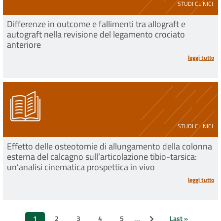
STUDI CLINICI
Differenze in outcome e fallimenti tra allograft e
autograft nella revisione del legamento crociato
anteriore
leggi tutto
STUDI CLINICI
Effetto delle osteotomie di allungamento della colonna
esterna del calcagno sull’articolazione tibio-tarsica:
un’analisi cinematica prospettica in vivo
leggi tutto
Paginazione
…
1
2
3
4
5
Last »