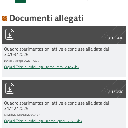
Pagina successiva
Pagina
Page
Page
Page
Page
Ultima
attuale
pagina
Documenti allegati
Copia di Tabella_pubbl_spe_primo_trim_2026.xlsx
ALLEGATO
Quadro sperimentazioni attive e concluse alla data del
30/03/2026
Lunedì 4 Maggio 2026, 10:04
Copia di Tabella_pubbl_spe_primo_trim_2026.xlsx
Copia di Tabella_pubbl_spe_ultimo_quadr_2025.xlsx
ALLEGATO
Quadro sperimentazioni attive e concluse alla data del
31/12/2025
Giovedì 29 Gennaio 2026, 16:11
Copia di Tabella_pubbl_spe_ultimo_quadr_2025.xlsx