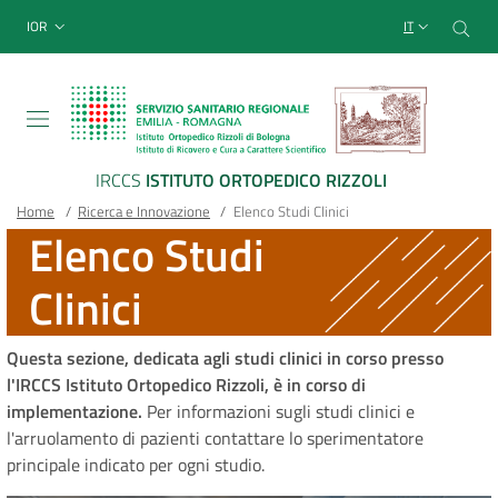
Sito Web Istituto Ortopedico
Salta
Cer
menu top-bar
IOR
IT
al
contenuto
principale
IRCCS
ISTITUTO ORTOPEDICO RIZZOLI
Briciole
Main container
Home
/
Ricerca e Innovazione
/
Elenco Studi Clinici
Elenco Studi
di
Clinici
pane
Questa sezione, dedicata agli studi clinici in corso presso
l'IRCCS Istituto Ortopedico Rizzoli, è in corso di
implementazione.
Per informazioni sugli studi clinici e
l'arruolamento di pazienti contattare lo sperimentatore
principale indicato per ogni studio.