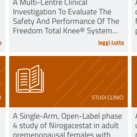
A Multi-Centre Clinical
Investigation To Evaluate The
Safety And Performance Of The
Freedom Total Knee® System
With The PEEK-OPTIMA™
o
leggi tutto
Femoral Component
I
STUDI CLINICI
A Single-Arm, Open-Label phase
4 study of Nirogacestat in adult
premenopausal females with