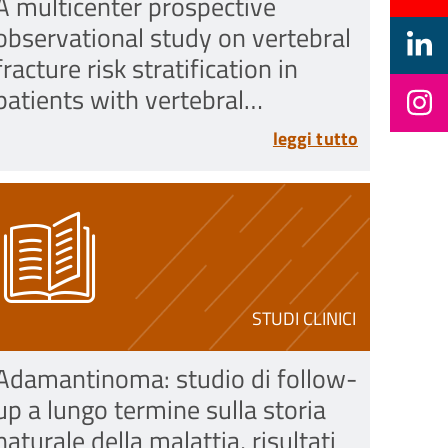
A multicenter prospective
observational study on vertebral
fracture risk stratification in
patients with vertebral
metastases - Uno studio
leggi tutto
osservazionale prospettico
multicentrico sulla stratificazione
del rischio di frattura vertebrale
in pazienti affett
STUDI CLINICI
Adamantinoma: studio di follow-
up a lungo termine sulla storia
naturale della malattia, risultati