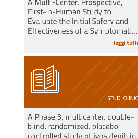
A Multi-Center, Prospective,
First-in-Human Study to
Evaluate the Initial Safery and
Effectiveness of a Symptomatic
Massive Rotator Cuff Tear
leggi tutt
STUDI CLINIC
A Phase 3, multicenter, double-
blind, randomized, placebo-
controlled study of ivosidenib in