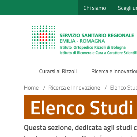
Sito Web Istituto
Salta
Chi siamo
Scegli 
al
contenuto
principale
Curarsi al Rizzoli
Ricerca e innovazi
Main
Briciole
Main container
Home
/
Ricerca e Innovazione
/
Elenco Studi
Elenco Studi 
Navigation
di
pane
Questa sezione, dedicata agli studi cl