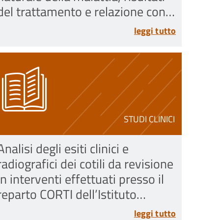
del trattamento e relazione con
l'adamantinoma differenziato
leggi tutto
(dofol-like o adamantinoma
giovanile)
STUDI CLINICI
Analisi degli esiti clinici e
radiografici dei cotili da revisione
in interventi effettuati presso il
reparto CORTI dell’Istituto
Ortopedico Rizzoli tra il 1°
leggi tutto