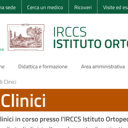
 Ortopedico Rizzo
una sede
Cerca un medico
Ricoveri
Visite ed e
IRCCS
ISTITUTO ORT
one
Didattica e formazione
Area amministrativa
 Clinici
Clinici
inici in corso presso l'IRCCS Istituto Ortoped