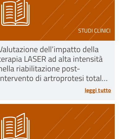
STUDI CLINICI
Valutazione dell’impatto della
terapia LASER ad alta intensità
nella riabilitazione post-
intervento di artroprotesi totale
di ginocchio: uno studio
leggi tutto
randomizzato controllato