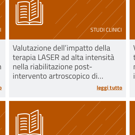
I
STUDI CLINICI
Valutazione dell’impatto della
terapia LASER ad alta intensità
n
nella riabilitazione post-
intervento artroscopico di
riparazione della cuffia dei
o
leggi tutto
rotatori della spalla: uno studio
randomizzato controllato