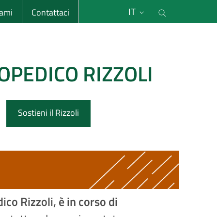
li
Cerca nel s
IT
sami
Contattaci
OPEDICO RIZZOLI
Sostieni il Rizzoli
ico Rizzoli, è in corso di