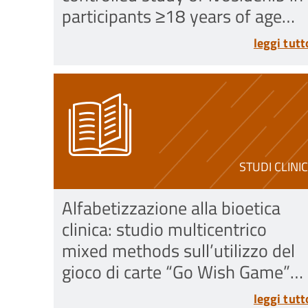
participants ≥18 years of age
with locally advanced or
leggi tutt
metastatic conventional
chondrosarcoma with an IDH1
mutation, untreated or
previously treated with 1
systemi
STUDI CLINIC
Alfabetizzazione alla bioetica
clinica: studio multicentrico
mixed methods sull’utilizzo del
gioco di carte “Go Wish Game”
come strumento nell’Educazione
leggi tutt