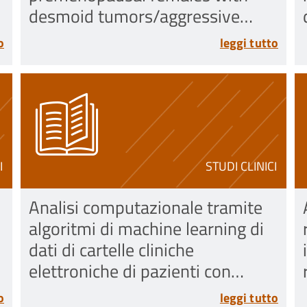
desmoid tumors/aggressive
Fibromatosis (DT/AF)
o
leggi tutto
I
STUDI CLINICI
Analisi computazionale tramite
algoritmi di machine learning di
dati di cartelle cliniche
elettroniche di pazienti con
Osteosarcoma o Sarcoma di
o
leggi tutto