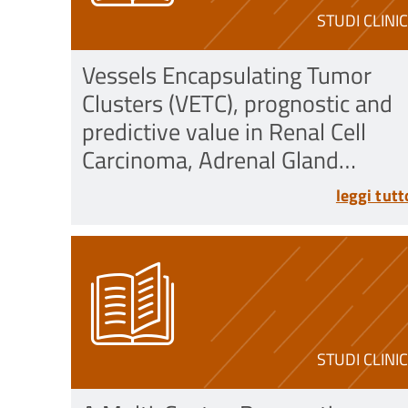
STUDI CLINIC
Vessels Encapsulating Tumor
Clusters (VETC), prognostic and
predictive value in Renal Cell
Carcinoma, Adrenal Gland
Carcinoma and Soft Tissue
leggi tutt
Sarcoma - VETC, valore
prognostico e predittivo nel
carcinoma renale, nel carcinoma
surrenale e sarcoma
STUDI CLINIC