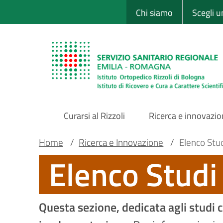
Sito Web Istituto
Salta
Chi siamo
Scegli 
al
contenuto
principale
Curarsi al Rizzoli
Ricerca e innovazi
Main
Briciole
Main container
Home
/
Ricerca e Innovazione
/
Elenco Studi
Elenco Studi 
Navigation
di
pane
Questa sezione, dedicata agli studi cl