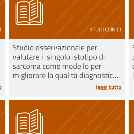
I
STUDI CLINICI
Studio osservazionale per
valutare il singolo istotipo di
sarcoma come modello per
migliorare la qualità diagnostica
e terapeutica dei tumori rari
o
leggi tutto
attraverso una rete
multidisciplinare europea e
latinoamericana (SELNET)