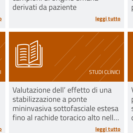
derivati da paziente
o
leggi tutto
I
STUDI CLINICI
Valutazione dell’ effetto di una
n
stabilizzazione a ponte
mininvasiva sottofasciale estesa
fino al rachide toracico alto nella
riduzione di complicanze
o
leggi tutto