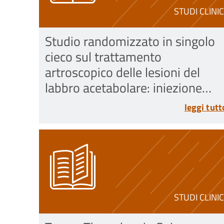
STUDI CLINIC
Studio randomizzato in singolo
cieco sul trattamento
artroscopico delle lesioni del
labbro acetabolare: iniezione
intrarticolare di midollo osseo vs
leggi tutt
la sola artroscopia d’anca. Studi
Clinico Randomizzato Controllat
in Singolo Cieco
STUDI CLINIC