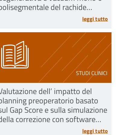
polisegmentale del rachide
toraco-lombare sottoposti ad
leggi tutto
intervento di discoplastica
percutanea con
polimetilmetacrilato (PMMA)
STUDI CLINICI
Valutazione dell’ impatto del
planning preoperatorio basato
sul Gap Score e sulla simulazione
della correzione con software
specifico sugli outcome sagittali
leggi tutto