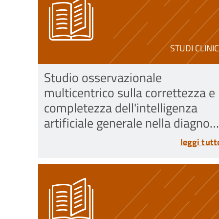
STUDI CLINIC
Studio osservazionale
multicentrico sulla correttezza e
completezza dell'intelligenza
artificiale generale nella diagnosi
e nelle raccomandazioni
leggi tutt
terapeutiche per fratture di
femore prossimale