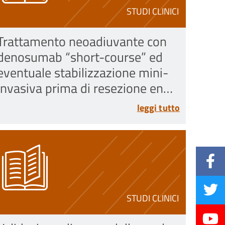
STUDI CLINICI
Trattamento neoadiuvante con
denosumab “short-course” ed
eventuale stabilizzazione mini-
invasiva prima di resezione en
bloc pianificata nel tumore a
leggi tutto
cellule giganti stadio Enneking 3
della colonna mobile
STUDI CLINICI