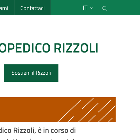
li
Cerca nel s
IT
sami
Contattaci
OPEDICO RIZZOLI
Sostieni il Rizzoli
ico Rizzoli, è in corso di