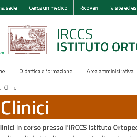
 Ortopedico Rizzo
una sede
Cerca un medico
Ricoveri
Visite ed e
IRCCS
ISTITUTO ORT
one
Didattica e formazione
Area amministrativa
 Clinici
Clinici
inici in corso presso l'IRCCS Istituto Ortoped