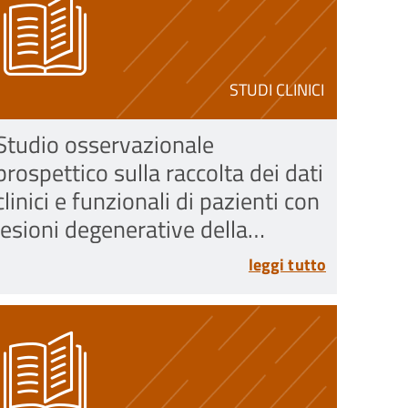
STUDI CLINICI
Studio osservazionale
prospettico sulla raccolta dei dati
clinici e funzionali di pazienti con
lesioni degenerative della
cartilagine del ginocchio trattati
leggi tutto
con PRP omologo