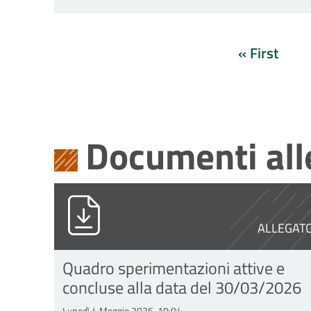
« First
Prima
pagina
Documenti all
Copia di Tabella_pubbl_spe_primo
ALLEGAT
Quadro sperimentazioni attive e
concluse alla data del 30/03/2026
Lunedì 4 Maggio 2026, 10:04