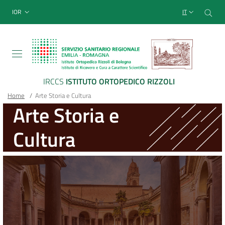
Sito Web Istituto Ortopedico
Salta
Cer
menu top-bar
IOR
IT
al
contenuto
principale
IRCCS
ISTITUTO ORTOPEDICO RIZZOLI
Briciole
Main container
Home
/
Arte Storia e Cultura
Arte Storia e
di
Cultura
pane