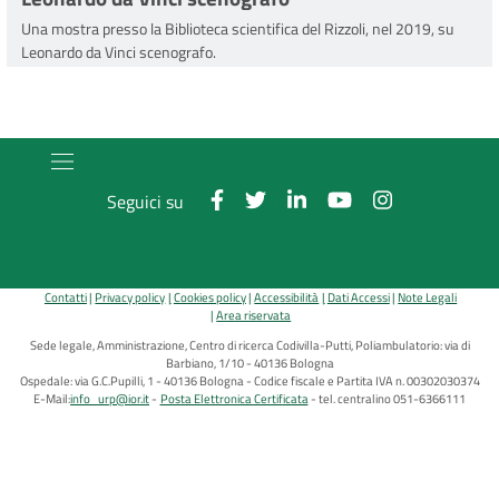
Una mostra presso la Biblioteca scientifica del Rizzoli, nel 2019, su
Leonardo da Vinci scenografo.
Seguici su
Contatti
Privacy policy
Cookies policy
Accessibilità
Dati Accessi
Note Legali
Area riservata
Sede legale, Amministrazione, Centro di ricerca Codivilla-Putti, Poliambulatorio: via di
Barbiano, 1/10 - 40136 Bologna
Ospedale: via G.C.Pupilli, 1 - 40136 Bologna - Codice fiscale e Partita IVA n. 00302030374
E-Mail:
info_urp@ior.it
Posta Elettronica Certificata
tel. centralino 051-6366111