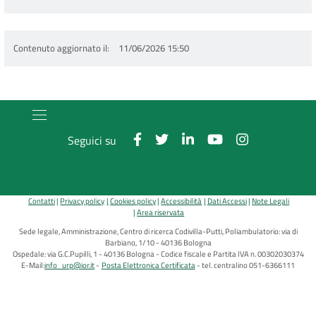
Contenuto aggiornato il
11/06/2026 15:50
Seguici su
Contatti
Privacy policy
Cookies policy
Accessibilità
Dati Accessi
Note Legali
Area riservata
Sede legale, Amministrazione, Centro di ricerca Codivilla-Putti, Poliambulatorio: via di
Barbiano, 1/10 - 40136 Bologna
Ospedale: via G.C.Pupilli, 1 - 40136 Bologna - Codice fiscale e Partita IVA n. 00302030374
E-Mail:
info_urp@ior.it
Posta Elettronica Certificata
tel. centralino 051-6366111