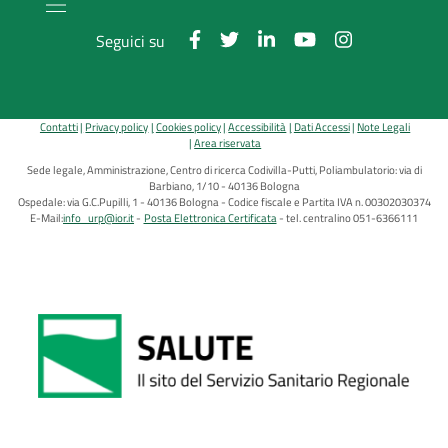
Seguici su
Contatti
Privacy policy
Cookies policy
Accessibilità
Dati Accessi
Note Legali
Area riservata
Sede legale, Amministrazione, Centro di ricerca Codivilla-Putti, Poliambulatorio: via di
Barbiano, 1/10 - 40136 Bologna
Ospedale: via G.C.Pupilli, 1 - 40136 Bologna - Codice fiscale e Partita IVA n. 00302030374
E-Mail:
info_urp@ior.it
Posta Elettronica Certificata
tel. centralino 051-6366111