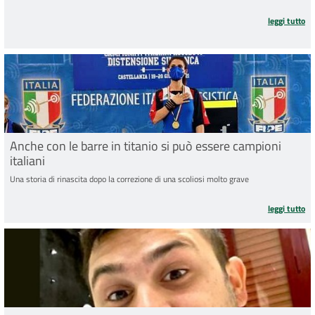
ri
leggi tutto
Anche con le barre in titanio si può essere campioni
italiani
Una storia di rinascita dopo la correzione di una scoliosi molto grave
an
leggi tutto