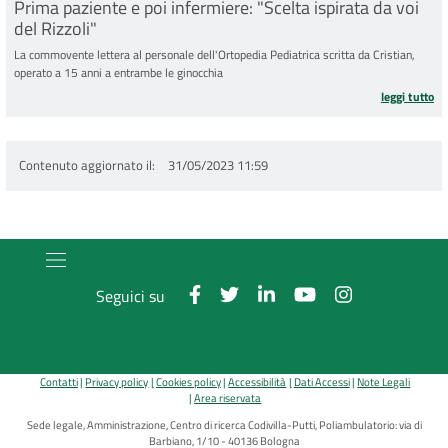
Prima paziente e poi infermiere: "Scelta ispirata da voi
del Rizzoli"
La commovente lettera al personale dell'Ortopedia Pediatrica scritta da Cristian,
operato a 15 anni a entrambe le ginocchia
pr
leggi tutto
Contenuto aggiornato il
31/05/2023 11:59
Seguici su
Contatti
Privacy policy
Cookies policy
Accessibilità
Dati Accessi
Note Legali
Area riservata
Sede legale, Amministrazione, Centro di ricerca Codivilla-Putti, Poliambulatorio: via di
Barbiano, 1/10 - 40136 Bologna