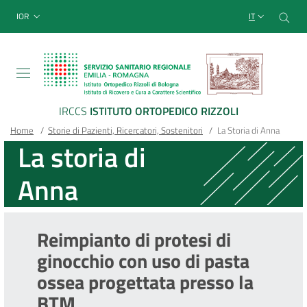
Sito Web Istituto Ortopedico
Salta
Cer
menu top-bar
IOR
IT
al
contenuto
principale
IRCCS
ISTITUTO ORTOPEDICO RIZZOLI
Briciole
Main container
Home
/
Storie di Pazienti, Ricercatori, Sostenitori
/
La Storia di Anna
La storia di
di
Anna
pane
Reimpianto di protesi di
ginocchio con uso di pasta
ossea progettata presso la
BTM