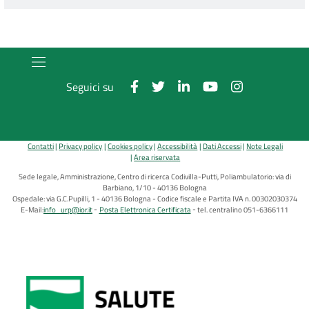
Seguici su
Contatti
Privacy policy
Cookies policy
Accessibilità
Dati Accessi
Note Legali
Area riservata
Sede legale, Amministrazione, Centro di ricerca Codivilla-Putti, Poliambulatorio: via di
Barbiano, 1/10 - 40136 Bologna
Ospedale: via G.C.Pupilli, 1 - 40136 Bologna - Codice fiscale e Partita IVA n. 00302030374
E-Mail:
info_urp@ior.it
Posta Elettronica Certificata
tel. centralino 051-6366111