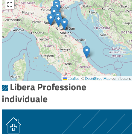
Leaflet
|
©
OpenStreetMap
contributors
Libera Professione
individuale