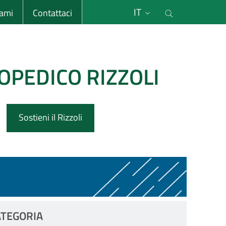
li
Cerca nel s
IT
sami
Contattaci
OPEDICO RIZZOLI
Sostieni il Rizzoli
ATEGORIA