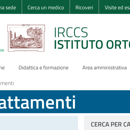
 Ortopedico Rizzo
una sede
Cerca un medico
Ricoveri
Visite ed e
IRCCS
ISTITUTO ORT
one
Didattica e formazione
Area amministrativa
amenti
rattamenti
CERCA PER C