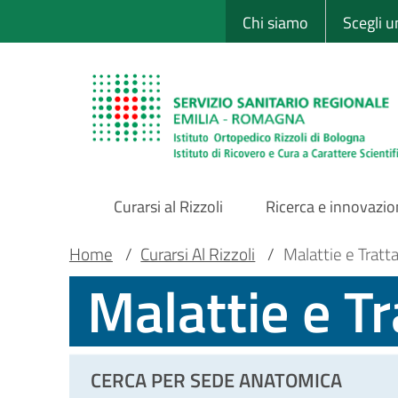
Sito Web Istituto
Salta
Chi siamo
Scegli 
al
contenuto
principale
Curarsi al Rizzoli
Ricerca e innovazi
Main
Briciole
Main container
Home
/
Curarsi Al Rizzoli
/
Malattie e Tratt
Malattie e T
Navigation
di
pane
CERCA PER SEDE ANATOMICA