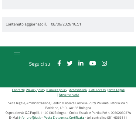
Contenuto aggiornato il
08/06/2026 16:51
Seguici su
Contatti
Privacy policy
Cookies policy
Accessibilità
Dati Accessi
Note Legali
Area riservata
Sede legale, Amministrazione, Centro di ricerca Codivilla-Putti, Poliambulatorio: via di
Barbiano, 1/10 - 40136 Bologna
Ospedale: via G.C.Pupilli, 1 - 40136 Bologna - Codice fiscale e Partita IVA n. 00302030374
E-Mail:
info_urp@ior.it
Posta Elettronica Certificata
tel. centralino 051-6366111