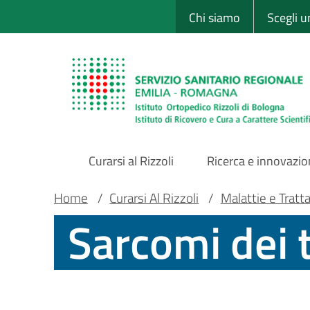
Sito Web Istituto
Salta
Chi siamo
Scegli 
al
contenuto
principale
Curarsi al Rizzoli
Ricerca e innovazi
Main
Briciole
Main container
Home
/
Curarsi Al Rizzoli
/
Malattie e Tratt
Sarcomi dei t
Navigation
di
pane