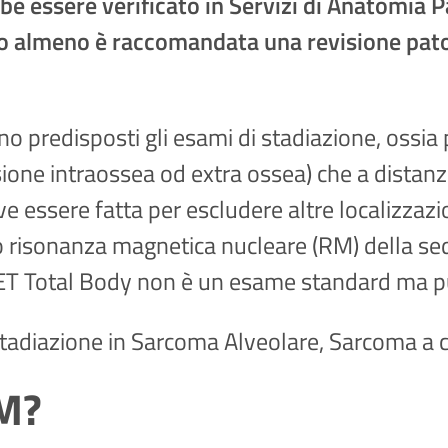
e essere verificato in Servizi di Anatomia Pa
o almeno è raccomandata una revisione patolo
 predisposti gli esami di stadiazione, ossia pe
nsione intraossea od extra ossea) che a distan
e essere fatta per escludere altre localizzaz
 o risonanza magnetica nucleare (RM) della se
ET Total Body non è un esame standard ma puo 
stadiazione in Sarcoma Alveolare, Sarcoma a c
TM?