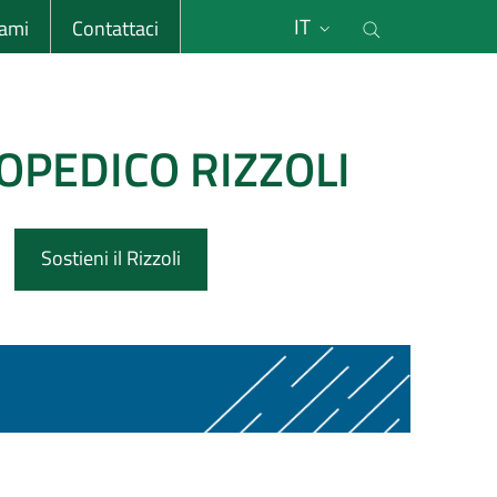
li
Cerca nel s
IT
sami
Contattaci
OPEDICO RIZZOLI
Sostieni il Rizzoli