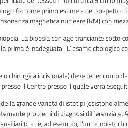
rficiale dei tessuti molli di circa 5 cm (o ma
ecografia come primo esame e nel sospetto di
 risonanza magnetica nucleare (RM) con mezz
biopsia. La biopsia con ago tranciante sotto co
la prima è inadeguata. L’ esame citologico con
 o chirurgica incisionale) deve tener conto dei
resso il Centro presso il quale verrà eseguito
 della grande varietà di istotipi (esistono alme
ntemente problemi di diagnosi differenziale. 
 ausiliari (come, ad esempio, l'immunoistochim