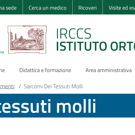
 Ortopedico Rizzo
una sede
Cerca un medico
Ricoveri
Visite ed e
IRCCS
ISTITUTO ORT
one
Didattica e formazione
Area amministrativa
amenti
/
Sarcomi Dei Tessuti Molli
essuti molli