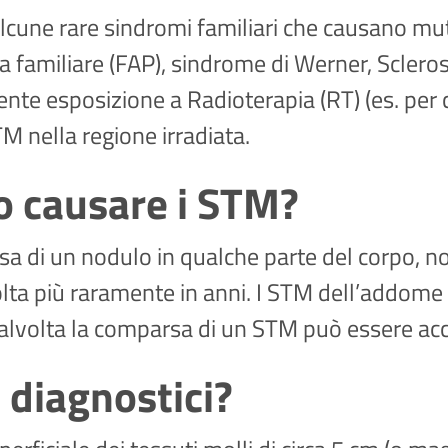
lcune rare sindromi familiari che causano m
 familiare (FAP), sindrome di Werner, Sclero
nte esposizione a Radioterapia (RT) (es. pe
M nella regione irradiata.
o causare i STM?
rsa di un nodulo in qualche parte del corpo, 
olta più raramente in anni. I STM dell’addome 
 Talvolta la comparsa di un STM può essere a
 diagnostici?