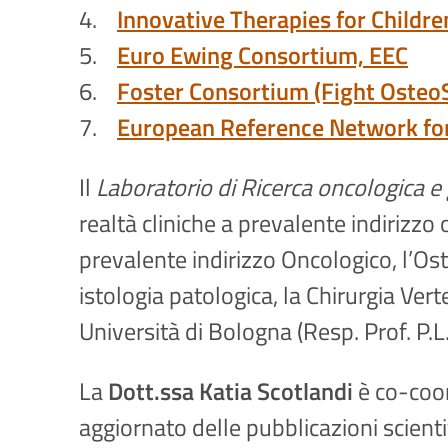
4.
Innovative Therapies for Childre
5.
Euro Ewing Consortium, EEC
6.
Foster Consortium (Fight Oste
7.
European Reference Network for
Il
Laboratorio di Ricerca oncologica 
realtà cliniche a prevalente indirizzo 
prevalente indirizzo Oncologico, l’Os
istologia patologica, la Chirurgia Ver
Università di Bologna (Resp. Prof. P.L. 
La
Dott.ssa Katia Scotlandi
è co-coor
aggiornato delle pubblicazioni scienti