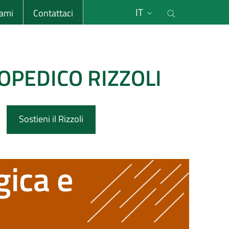
li
Cerca nel s
IT
sami
Contattaci
OPEDICO RIZZOLI
Sostieni il Rizzoli
gica e