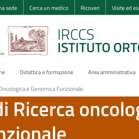
 Ortopedico Rizzo
una sede
Cerca un medico
Ricoveri
Visite ed e
IRCCS
ISTITUTO ORT
one
Didattica e formazione
Area amministrativa
a Oncologica e Genomica Funzionale
i Ricerca oncolo
nzionale