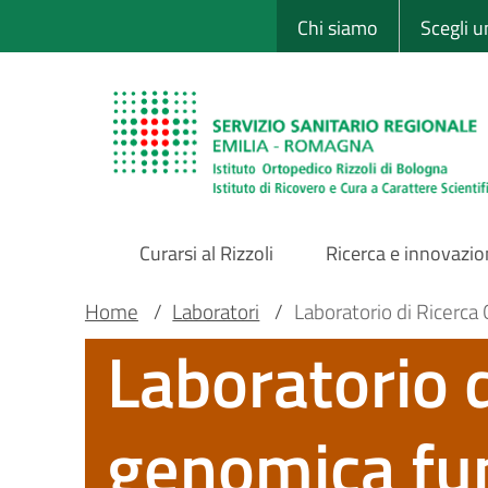
Sito Web Istituto
Salta
Chi siamo
Scegli 
al
contenuto
principale
Curarsi al Rizzoli
Ricerca e innovazi
Main
Briciole
Main container
Home
/
Laboratori
/
Laboratorio di Ricerc
Laboratorio d
Navigation
di
pane
genomica fu