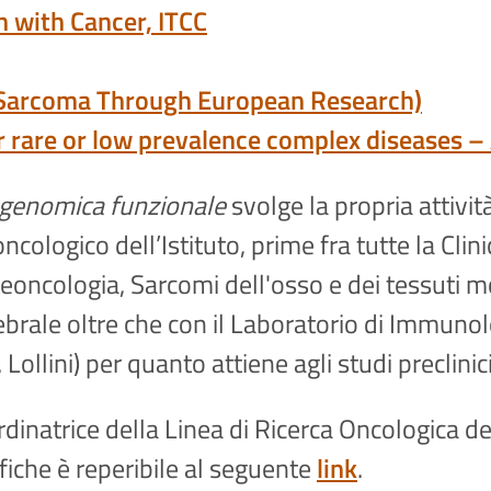
n with Cancer, ITCC
oSarcoma Through European Research)
 rare or low prevalence complex diseases 
e genomica funzionale
svolge la propria attivit
oncologico dell’Istituto, prime fra tutte la Cli
teoncologia, Sarcomi dell'osso e dei tessuti m
tebrale oltre che con il Laboratorio di Immunol
Lollini) per quanto attiene agli studi preclinici
dinatrice della Linea di Ricerca Oncologica del
fiche è reperibile al seguente
link
.