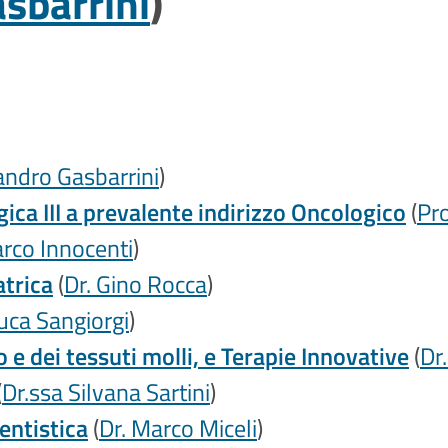
sbarrini
)
andro Gasbarrini
)
ica III a prevalente indirizzo Oncologico
(
Pro
arco Innocenti
)
trica
(
Dr. Gino Rocca
)
Luca Sangiorgi
)
e dei tessuti molli, e Terapie Innovative
(
Dr
(
Dr.ssa Silvana Sartini
)
entistica
(
Dr. Marco Miceli
)