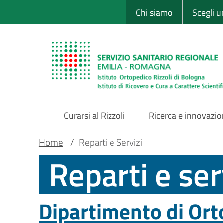
Sito Web Istituto
Salta
Chi siamo
Scegli 
al
contenuto
principale
Curarsi al Rizzoli
Ricerca e innovazi
Main
Briciole
Main container
Home
/
Reparti e Servizi
Reparti e ser
Navigation
di
pane
Dipartimento di Ort