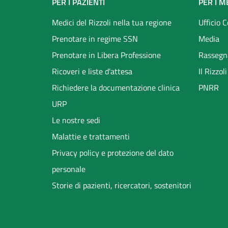
Footer
PER I PAZIENTI
PER I M
menu
Medici del Rizzoli nella tua regione
Ufficio 
Prenotare in regime SSN
Media
Prenotare in Libera Professione
Rassegn
Ricoveri e liste d'attesa
Il Rizzo
Richiedere la documentazione clinica
PNRR
URP
Le nostre sedi
Malattie e trattamenti
Privacy policy e protezione del dato
personale
Storie di pazienti, ricercatori, sostenitori