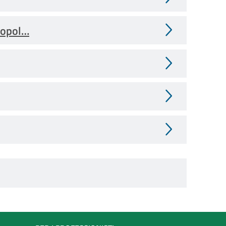
ropol…