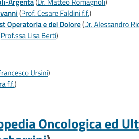
oli-Argenta
(
Dr. Matteo Romagnoli
)
ovanni
(
Prof. Cesare Faldini f.f.
)
st Operatoria e del Dolore
(
Dr. Alessandro Ric
(
Prof.ssa Lisa Berti
)
Francesco Ursini
)
a f.f.
)
opedia Oncologica ed Ultr