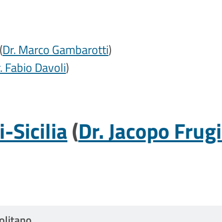
(
Dr. Marco Gambarotti
)
. Fabio Davoli
)
-Sicilia
(
Dr. Jacopo Frug
olitano