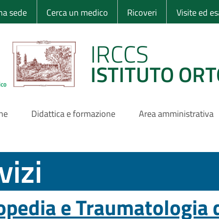
 Ortopedico Rizzo
una sede
Cerca un medico
Ricoveri
Visite ed e
IRCCS
ISTITUTO ORT
one
Didattica e formazione
Area amministrativa
vizi
opedia e Traumatologia 