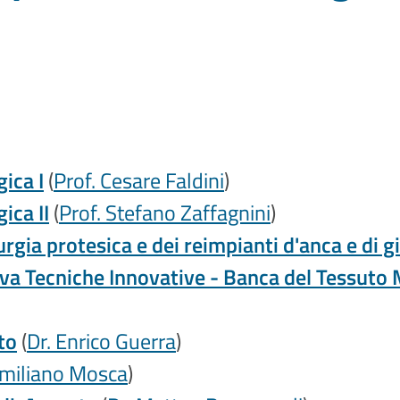
ica I
(
Prof. Cesare Faldini
)
ica II
(
Prof. Stefano Zaffagnini
)
gia protesica e dei reimpianti d'anca e di g
iva Tecniche Innovative - Banca del Tessuto
to
(
Dr. Enrico Guerra
)
imiliano Mosca
)