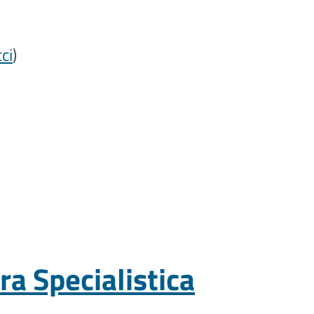
ci
)
a Specialistica