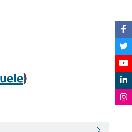
iuele
)