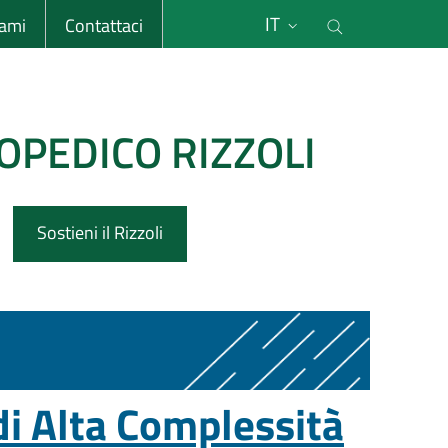
li
Cerca nel s
IT
sami
Contattaci
OPEDICO RIZZOLI
Sostieni il Rizzoli
di Alta Complessità