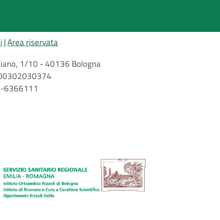
i
Area riservata
arbiano, 1/10 - 40136 Bologna
 n. 00302030374
51-6366111